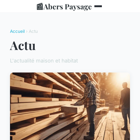
📰
Abers Paysage
Accueil
› Actu
Actu
L'actualité maison et habitat