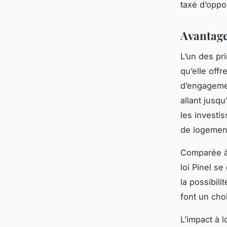
taxé d’oppo
Avantages
L’un des pr
qu’elle offr
d’engagemen
allant jusqu
les investis
de logemen
Comparée à d
loi Pinel se
la possibil
font un choi
L’impact à l