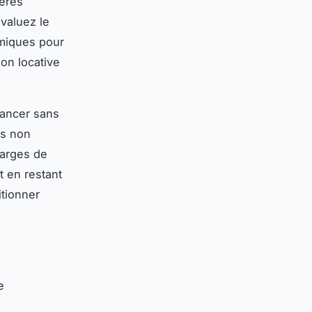
ières
valuez le
miques pour
ion locative
lancer sans
ts non
harges de
t en restant
itionner
e