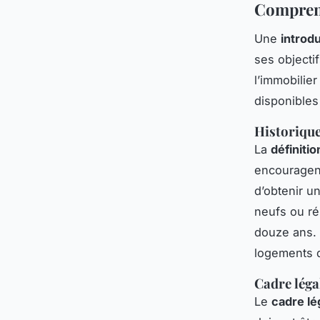
Comprend
Une
introdu
ses objecti
l’immobilie
disponibles
Historique
La
définitio
encouragent
d’obtenir u
neufs ou ré
douze ans. 
logements d
Cadre légal
Le
cadre lé