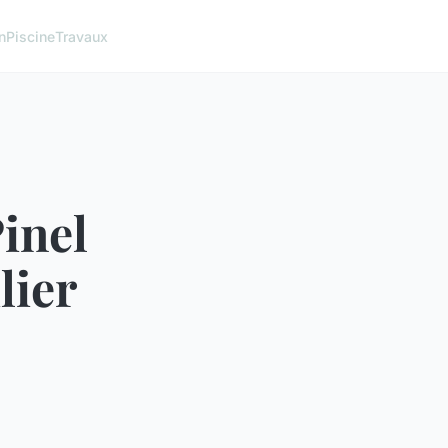
n
Piscine
Travaux
Pinel
lier