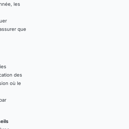
nnée, les
,
luer
’assurer que
ies
ication des
sion où le
par
eils