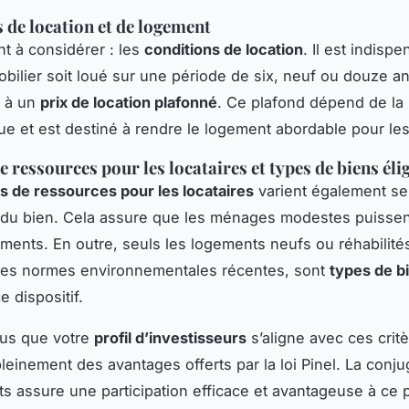
 de location et de logement
nt à considérer : les
conditions de location
. Il est indisp
obilier soit loué sur une période de six, neuf ou douze a
, à un
prix de location plafonné
. Ce plafond dépend de la
e et est destiné à rendre le logement abordable pour les 
 ressources pour les locataires et types de biens éli
s de ressources pour les locataires
varient également se
n du bien. Cela assure que les ménages modestes puissen
ments. En outre, seuls les logements neufs ou réhabilité
 les normes environnementales récentes, sont
types de b
e dispositif.
us que votre
profil d’investisseurs
s’aligne avec ces crit
pleinement des avantages offerts par la loi Pinel. La conj
s assure une participation efficace et avantageuse à c