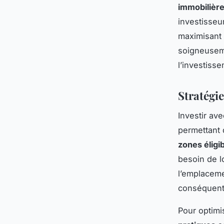
immobilièr
investisseu
maximisant a
soigneuseme
l’investisse
Stratégie
Investir ave
permettant 
zones éligi
besoin de l
l’emplaceme
conséquent,
Pour optim