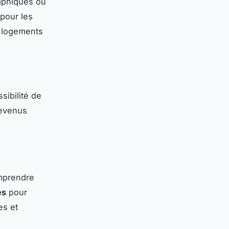
raphiques où
 pour les
s logements
ssibilité de
revenus
omprendre
es
pour
es et