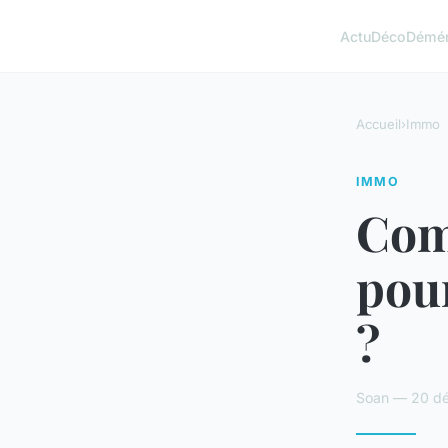
Actu
Déco
Démé
Accueil
›
Immo
IMMO
Comm
pour
?
Soan — 20 dé