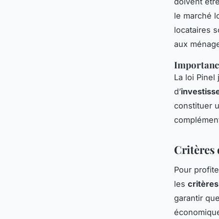
doivent êtr
le marché l
locataires 
aux ménage
Importance
La loi Pinel
d’
investiss
constituer 
complémenta
Critères 
Pour profit
les
critères 
garantir qu
économiqu