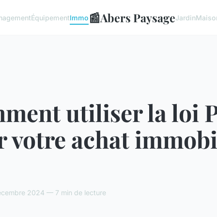
📰
Abers Paysage
nagement
Équipement
Immo
Jardin
Maiso
ent utiliser la loi 
 votre achat immobi
cembre 2024 — 7 min de lecture