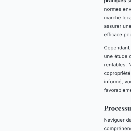
pratiques
so
normes envi
marché loc
assurer une
efficace po
Cependant, 
une étude d
rentables. 
copropriété
informé, vou
favorableme
Processus
Naviguer da
compréhensi