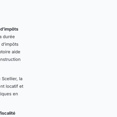
 d’impôts
la durée
 d’impôts
otoire aide
onstruction
Scellier, la
nt locatif et
tiques en
fiscalité