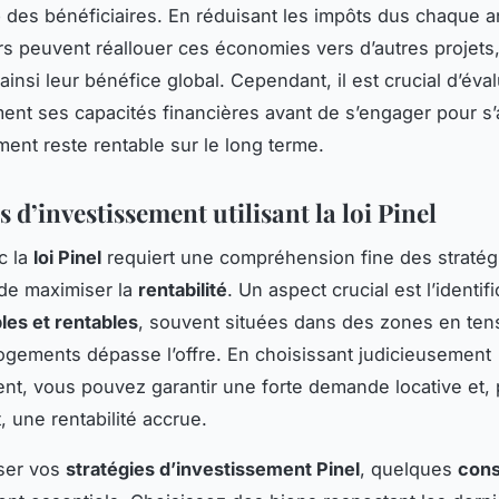
e
des bénéficiaires. En réduisant les impôts dus chaque a
rs peuvent réallouer ces économies vers d’autres projets
insi leur bénéfice global. Cependant, il est crucial d’éva
nt ses capacités financières avant de s’engager pour s
ment reste rentable sur le long terme.
s d’investissement utilisant la loi Pinel
c la
loi Pinel
requiert une compréhension fine des stratég
de maximiser la
rentabilité
. Un aspect crucial est l’identif
bles et rentables
, souvent situées dans des zones en ten
ogements dépasse l’offre. En choisissant judicieusement
nt, vous pouvez garantir une forte demande locative et, 
 une rentabilité accrue.
iser vos
stratégies d’investissement Pinel
, quelques
cons