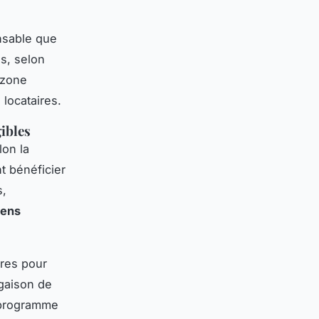
ensable que
ns, selon
 zone
locataires.
gibles
lon la
t bénéficier
s,
iens
ères pour
ugaison de
e programme