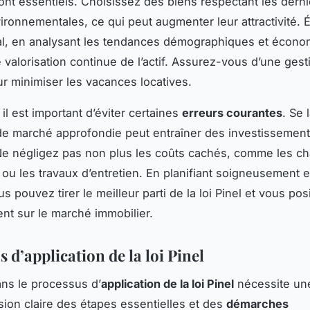
nt essentiels. Choisissez des biens respectant les dern
ronnementales, ce qui peut augmenter leur attractivité. É
al, en analysant les tendances démographiques et écono
 valorisation continue de l’actif. Assurez-vous d’une gest
ur minimiser les vacances locatives.
il est important d’éviter certaines
erreurs courantes
. Se 
e marché approfondie peut entraîner des investissemen
Ne négligez pas non plus les coûts cachés, comme les c
 ou les travaux d’entretien. En planifiant soigneusement e
s pouvez tirer le meilleur parti de la loi Pinel et vous pos
nt sur le marché immobilier.
 d’application de la loi Pinel
ns le processus d’
application de la loi Pinel
nécessite un
on claire des étapes essentielles et des
démarches