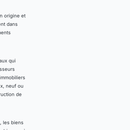
n origine et
ent dans
ments
aux qui
isseurs
immobiliers
x, neuf ou
ruction de
, les biens