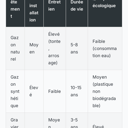
ête
Entret
Durée
inst
écologique
men
ien
de vie
allat
t
ion
Élevé
Gaz
(tonte
Faible
on
Moy
5-8
,
(consomma
natu
en
ans
arros
tion eau)
rel
age)
Gaz
Moyen
on
(plastique
Élev
10-15
synt
Faible
non
é
ans
héti
biodégrada
que
ble)
Gra
Moye
3-5
vier
n
ans
Élevé