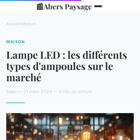
📰
Abers Paysage
Accueil
›
Maison
MAISON
Lampe LED : les différents
types d'ampoules sur le
marché
Soan — 21 mars 2024 — 3 min de lecture